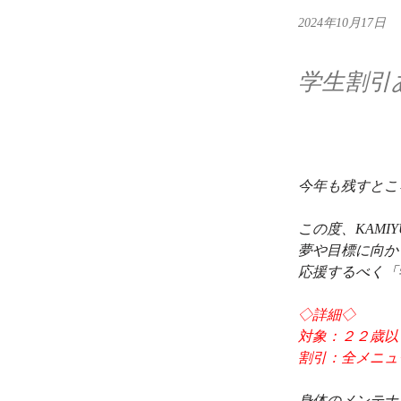
2024年10月17日
学生割引
今年も残すとこ
この度、KAMIYU
夢や目標に向か
応援するべく「
◇詳細◇
対象：２２歳以
割引：全メニュ
身体のメンテナ