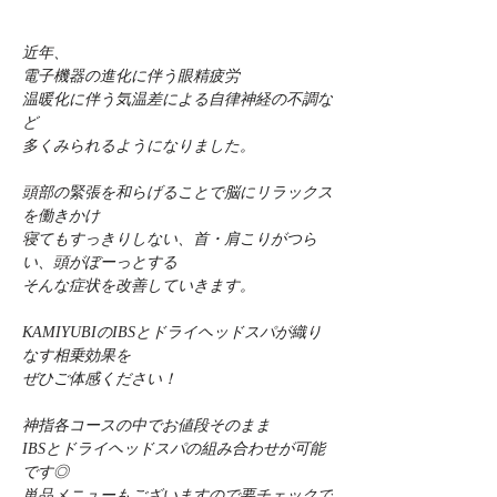
近年、
電子機器の進化に伴う眼精疲労
温暖化に伴う気温差による自律神経の不調な
ど
多くみられるようになりました。
頭部の緊張を和らげることで脳にリラックス
を働きかけ
寝てもすっきりしない、首・肩こりがつら
い、頭がぼーっとする
そんな症状を改善していきます。
KAMIYUBIのIBSとドライヘッドスパが織り
なす相乗効果を
ぜひご体感ください！
神指各コースの中でお値段そのまま
IBSとドライヘッドスパの組み合わせが可能
です◎
単品メニューもございますので要チェックで