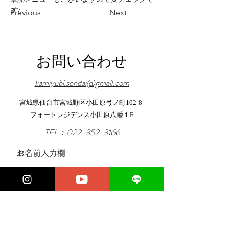
す♪
Previous
Next
お問い合わせ
kamiyubi.sendai@gmail.com
​宮城県仙台市宮城野区小田原弓ノ町102-8
​フォートレジデンス小田原八幡１F
TEL：022-352-3166
お名前入力欄
メールアドレス入力欄